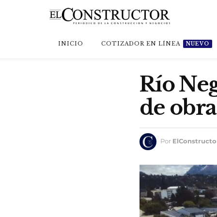
INICIO
COTIZADOR EN LÍNEA
NUEVO
Río Neg
de obra
Por
ElConstructo