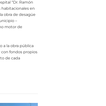
ospital “Dr. Ramón
s habitacionales en
 la obra de desagüe
nicipio –
omo motor de
 a la obra pública
r con fondos propios
nto de cada