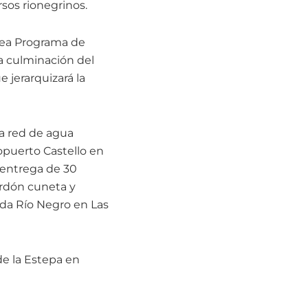
sos rionegrinos.
Área Programa de
la culminación del
 jerarquizará la
la red de agua
opuerto Castello en
a entrega de 30
ordón cuneta y
ida Río Negro en Las
de la Estepa en