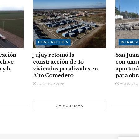
CONSTRUCCIÓN
INFRAES
vación
Jujuy retomó la
San Juan
clave
construcción de 45
con una
 y la
viviendas paralizadas en
aportará
Alto Comedero
para obr
AGOSTO 7, 2026
AGOSTO 7, 
CARGAR MÁS