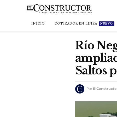
INICIO
COTIZADOR EN LÍNEA
NUEVO
Río Negr
ampliac
Saltos 
Por
ElConstructo