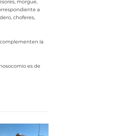
esores, morgue,
correspondiente a
adero, choferes,
ue complementen la
l nosocomio es de