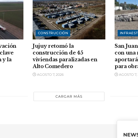
CONSTRUCCIÓN
INFRAES
vación
Jujuy retomó la
San Juan
clave
construcción de 45
con una
 y la
viviendas paralizadas en
aportará
Alto Comedero
para obr
AGOSTO 7, 2026
AGOSTO 7, 
CARGAR MÁS
NEWS