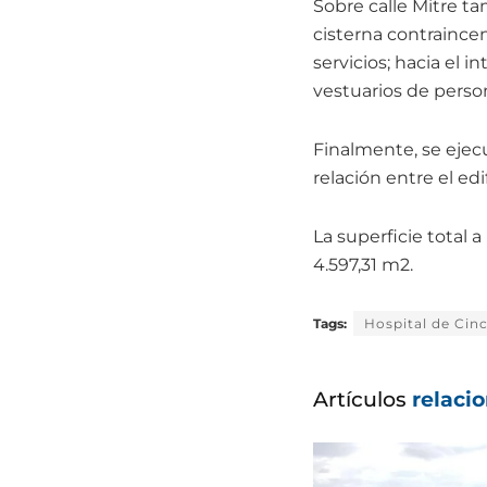
Sobre calle Mitre t
cisterna contraince
servicios; hacia el i
vestuarios de person
Finalmente, se ejec
relación entre el edi
La superficie total 
4.597,31 m2.
Tags:
Hospital de Cinc
Artículos
relaci