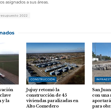
sos asignados a sus áreas.
resupuesto 2022
onados
CONSTRUCCIÓN
INFRAES
vación
Jujuy retomó la
San Juan
clave
construcción de 45
con una
 y la
viviendas paralizadas en
aportará
Alto Comedero
para obr