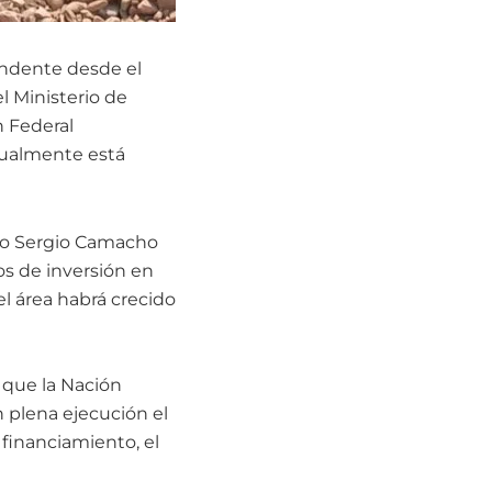
endente desde el
l Ministerio de
n Federal
tualmente está
stro Sergio Camacho
os de inversión en
el área habrá crecido
 que la Nación
n plena ejecución el
 financiamiento, el