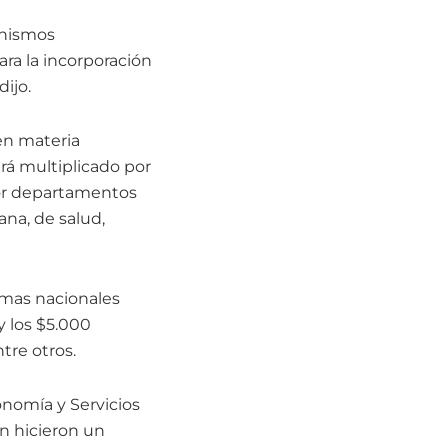
anismos
ra la incorporación
ijo.
 en materia
rá multiplicado por
 por departamentos
ana, de salud,
amas nacionales
 los $5.000
tre otros.
onomía y Servicios
én hicieron un