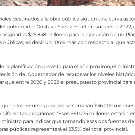
ciales destinados a la obra pública siguen una curva asc
 del gobernador Gustavo Sáenz. En el presupuesto 2022, e
e asignados $25.858 millones para la ejecución de un Pla
s Públicas, es decir un 106% más con respecto al que ac
e la planificación prevista para el año próximo, el mini
decisión del Gobernador de recuperar los niveles históric
car que entre 2020 y 2022 el presupuesto provincial para 
 que a los recursos propios se sumarán $36.202 millones
e diferentes programas: “Esos $61.075 millones estarán e
el ministro para indicar que tomando esas dos fuentes de
as públicas representará el 23,5% del total provincial.