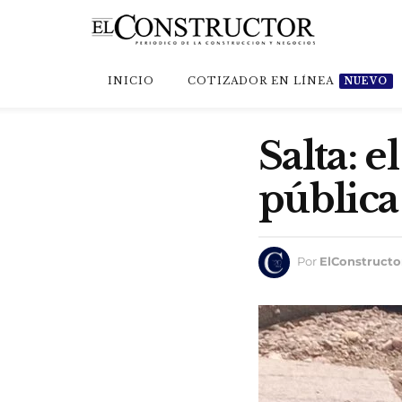
INICIO
COTIZADOR EN LÍNEA
NUEVO
Salta: e
pública
Por
ElConstructo