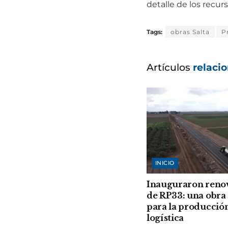
detalle de los recur
Tags:
obras Salta
P
Artículos
relaci
INICIO
Inauguraron reno
de RP33: una obra 
para la producción
logística