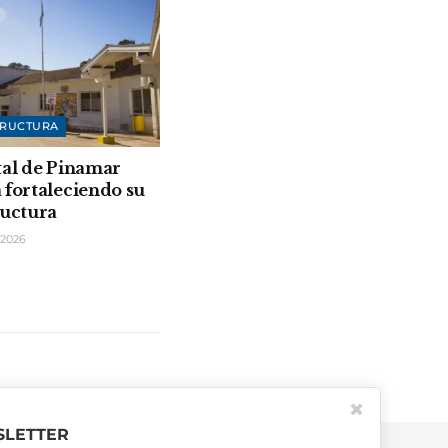
TRUCTURA
tal de Pinamar
 fortaleciendo su
ructura
2026
✖
LETTER