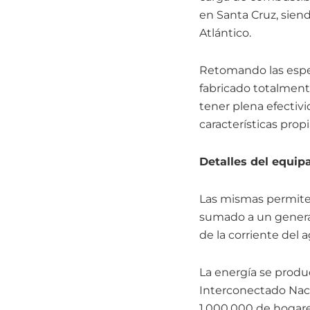
en Santa Cruz, siend
Atlántico.
Retomando las espec
fabricado totalment
tener plena efectiv
características prop
Detalles del equi
Las mismas permiten
sumado a un generad
de la corriente del 
La energía se produc
Interconectado Naci
1.000.000 de hogares