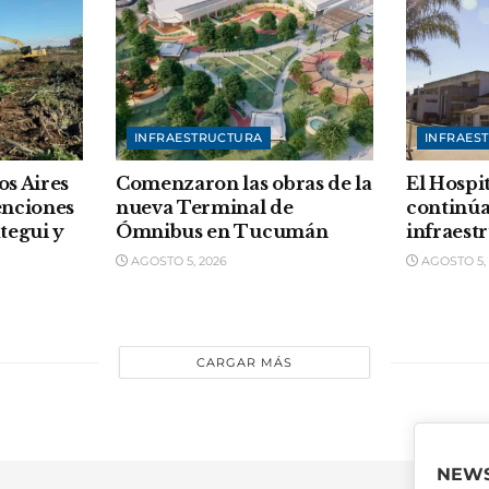
INFRAESTRUCTURA
INFRAES
os Aires
Comenzaron las obras de la
El Hospi
enciones
nueva Terminal de
continúa
tegui y
Ómnibus en Tucumán
infraest
AGOSTO 5, 2026
AGOSTO 5, 
CARGAR MÁS
NEWS