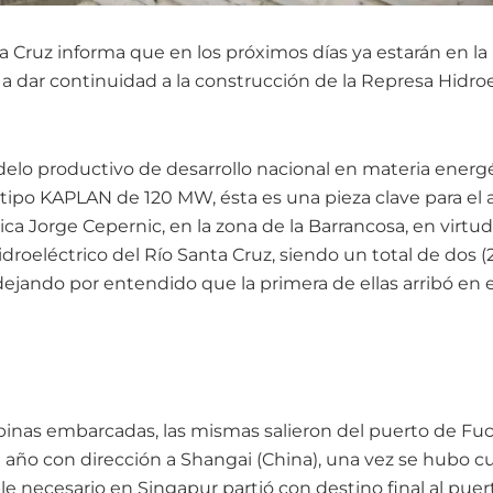
 Cruz informa que en los próximos días ya estarán en la 
a dar continuidad a la construcción de la Represa Hidroe
elo productivo de desarrollo nacional en materia energét
s tipo KAPLAN de 120 MW, ésta es una pieza clave para el
ca Jorge Cepernic, en la zona de la Barrancosa, en virtud
roeléctrico del Río Santa Cruz, siendo un total de dos (
, dejando por entendido que la primera de ellas arribó en
rbinas embarcadas, las mismas salieron del puerto de Fuc
e año con dirección a Shangai (China), una vez se hubo 
e necesario en Singapur partió con destino final al puer