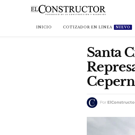
INICIO
COTIZADOR EN LÍNEA
NUEVO
Santa C
Represa
Cepern
Por
ElConstructo