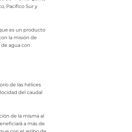
o, Pacífico Sur y
 que es un producto
con la misión de
s de agua con
io de las hélices
locidad del caudal
ación de la misma al
eneficiará a más de
que con el arribo de