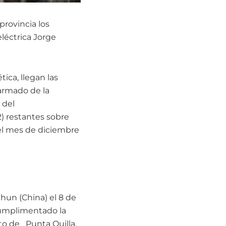
provincia los
léctrica Jorge
ica, llegan las
 armado de la
 del
2) restantes sobre
 el mes de diciembre
hun (China) el 8 de
cumplimentado la
to de Punta Quilla,