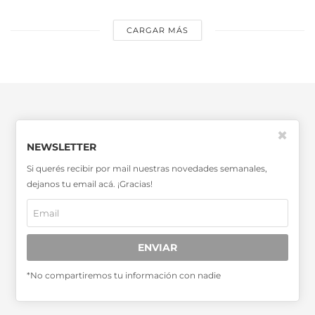
CARGAR MÁS
✖
NEWSLETTER
SABER MÁS >>
Si querés recibir por mail nuestras novedades semanales,
dejanos tu email acá. ¡Gracias!
OTRAS PUBLICACIONES >>
Miembro de la Asociación de
ENVIAR
Entidades Periodísticas Argentinas
ADEPA
*No compartiremos tu información con nadie