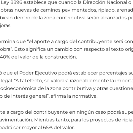
a Ley 8896 establece que cuando la Dirección Nacional o 
 obras nuevas de caminos pavimentados, ripiado, arenado 
ican dentro de la zona contributiva serán alcanzados p
oras.
ermina que “el aporte a cargo del contribuyente será c
a obra”. Esto significa un cambio con respecto al texto ori
40% del valor de la construcción.
 que el Poder Ejecutivo podrá establecer porcentajes s
legal. “A tal efecto, se valorará razonablemente la importa
 socioeconómica de la zona contributiva y otras cuestion
 o de interés general”, afirma la normativa.
te a cargo del contribuyente en ningún caso podrá supe
pavimentación. Mientras tanto, para los proyectos de ripi
o podrá ser mayor al 65% del valor.