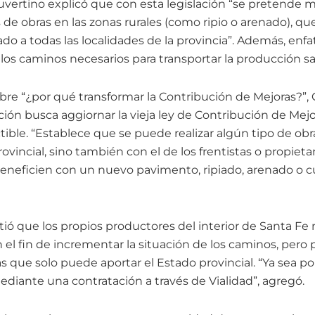
vertino explicó que con esta legislación “se pretende me
os de obras en las zonas rurales (como ripio o arenado), 
o a todas las localidades de la provincia”. Además, enfa
s caminos necesarios para transportar la producción sa
obre “¿por qué transformar la Contribución de Mejoras?”
ción busca aggiornar la vieja ley de Contribución de Mejo
ible. “Establece que se puede realizar algún tipo de obr
ovincial, sino también con el de los frentistas o propieta
neficien con un nuevo pavimento, ripiado, arenado o cu
ió que los propios productores del interior de Santa Fe
 el fin de incrementar la situación de los caminos, pero 
s que solo puede aportar el Estado provincial. “Ya sea 
ediante una contratación a través de Vialidad”, agregó.