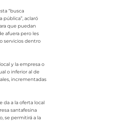
Esta “busca
a pública”, aclaró
 para que puedan
e afuera pero les
o servicios dentro
local y la empresa o
l o inferior al de
iales, incrementadas
 da a la oferta local
resa santafesina
, se permitirá a la