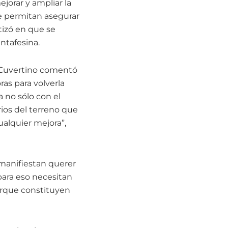
jorar y ampliar la
que permitan asegurar
tizó en que se
ntafesina.
, Cuvertino comentó
ras para volverla
a no sólo con el
rios del terreno que
alquier mejora”,
 manifiestan querer
para eso necesitan
porque constituyen