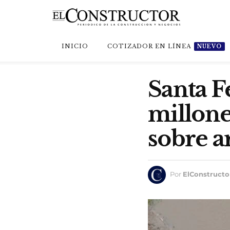
INICIO
COTIZADOR EN LÍNEA
NUEVO
Santa F
millone
sobre a
Por
ElConstructo