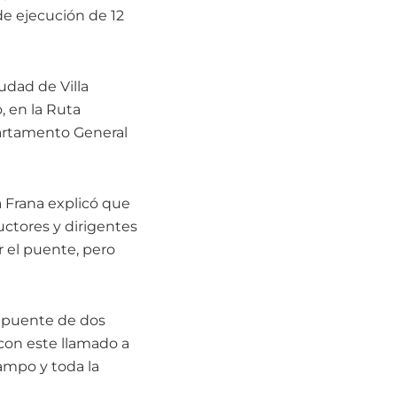
de ejecución de 12
iudad de Villa
 en la Ruta
partamento General
na Frana explicó que
uctores y dirigentes
r el puente, pero
n puente de dos
 con este llamado a
campo y toda la