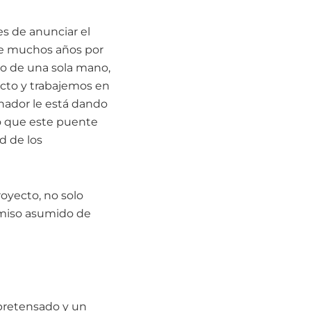
es de anunciar el
nte muchos años por
do de una sola mano,
ecto y trabajemos en
nador le está dando
eso que este puente
d de los
oyecto, no solo
omiso asumido de
pretensado y un