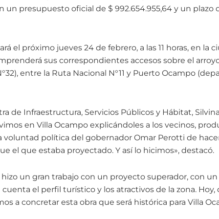
 un presupuesto oficial de $ 992.654.955,64 y un plazo 
izará el próximo jueves 24 de febrero, a las 11 horas, en la c
prenderá sus correspondientes accesos sobre el arroyo,
N°32), entre la Ruta Nacional N°11 y Puerto Ocampo (de
tra de Infraestructura, Servicios Públicos y Hábitat, Silvi
vimos en Villa Ocampo explicándoles a los vecinos, prod
a voluntad política del gobernador Omar Perotti de hace
 el que estaba proyectado. Y así lo hicimos», destacó.
 hizo un gran trabajo con un proyecto superador, con u
uenta el perfil turístico y los atractivos de la zona. Hoy,
os a concretar esta obra que será histórica para Villa O