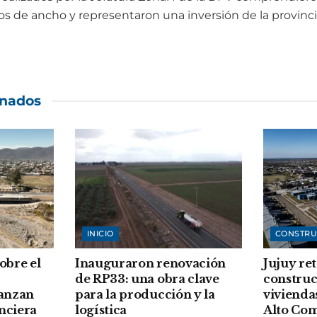
s de ancho y representaron una inversión de la provincia
onados
INICIO
CONSTRU
sobre el
Inauguraron renovación
Jujuy re
de RP33: una obra clave
construc
vanzan
para la producción y la
vivienda
anciera
logística
Alto Co