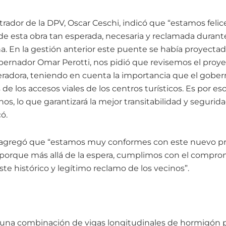
trador de la DPV, Oscar Ceschi, indicó que “estamos felic
n de esta obra tan esperada, necesaria y reclamada dura
na. En la gestión anterior este puente se había proyecta
obernador Omar Perotti, nos pidió que revisemos el proy
eradora, teniendo en cuenta la importancia que el gober
s de los accesos viales de los centros turísticos. Es por 
s, lo que garantizará la mejor transitabilidad y segurida
ó.
 agregó que “estamos muy conformes con este nuevo pr
 porque más allá de la espera, cumplimos con el compr
ste histórico y legítimo reclamo de los vecinos”.
 una combinación de vigas longitudinales de hormigón 