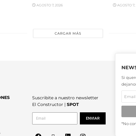
AGOSTO 7, 2026
AGOSTO 7, 
CARGAR MÁS
NEWS
Si quer
dejanos
ONES
Suscribite a nuestro newsletter
El Constructor |
SPOT
ENVIAR
*No co
6