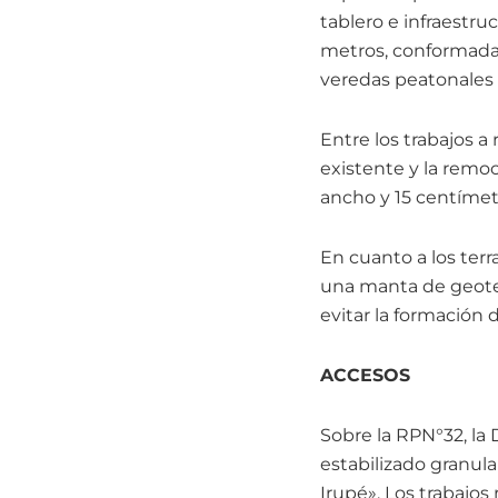
tablero e infraestr
metros, conformada 
veredas peatonales 
Entre los trabajos a
existente y la remoc
ancho y 15 centímet
En cuanto a los terr
una manta de geotex
evitar la formación 
ACCESOS
Sobre la RPN°32, la 
estabilizado granular
Irupé». Los trabajos