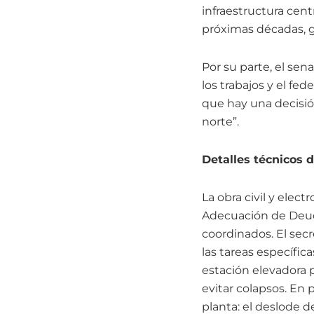
infraestructura cen
próximas décadas, ga
Por su parte, el sen
los trabajos y el fe
que hay una decisió
norte”.
Detalles técnicos d
La obra civil y elec
Adecuación de Deuda
coordinados. El sec
las tareas específic
estación elevadora p
evitar colapsos. En 
planta: el deslode d