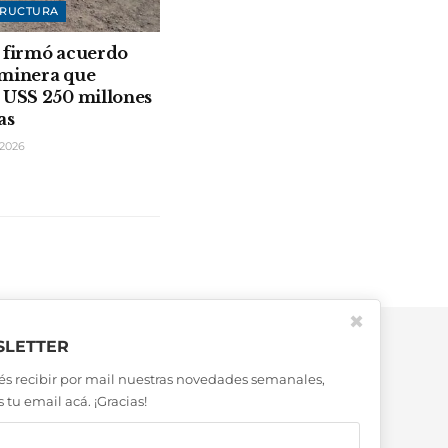
TRUCTURA
 firmó acuerdo
 minera que
 USS 250 millones
as
2026
✖
LETTER
és recibir por mail nuestras novedades semanales,
 tu email acá. ¡Gracias!