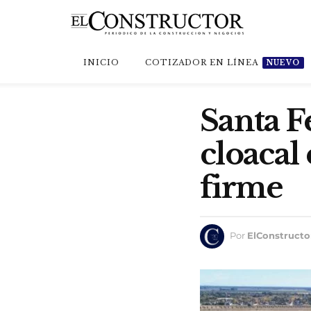
INICIO
COTIZADOR EN LÍNEA
NUEVO
Santa F
cloacal
firme
Por
ElConstructo