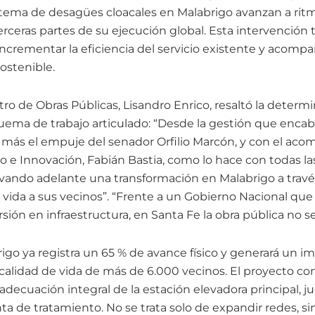
stema de desagües cloacales en Malabrigo avanzan a rit
rceras partes de su ejecución global. Esta intervención 
ncrementar la eficiencia del servicio existente y acompa
ostenible.
stro de Obras Públicas, Lisandro Enrico, resaltó la determ
quema de trabajo articulado: “Desde la gestión que enca
, más el empuje del senador Orfilio Marcón, y con el ac
 e Innovación, Fabián Bastia, como lo hace con todas las
llevando adelante una transformación en Malabrigo a trav
e vida a sus vecinos”. “Frente a un Gobierno Nacional que 
sión en infraestructura, en Santa Fe la obra pública no se
igo ya registra un 65 % de avance físico y generará un im
 calidad de vida de más de 6.000 vecinos. El proyecto co
eadecuación integral de la estación elevadora principal, j
ta de tratamiento. No se trata solo de expandir redes, si