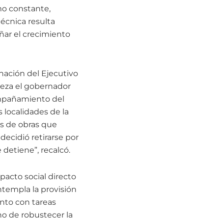
mo constante,
técnica resulta
ñar el crecimiento
inación del Ejecutivo
beza el gobernador
ompañamiento del
 localidades de la
és de obras que
decidió retirarse por
 detiene”, recalcó.
pacto social directo
ntempla la provisión
unto con tareas
no de robustecer la