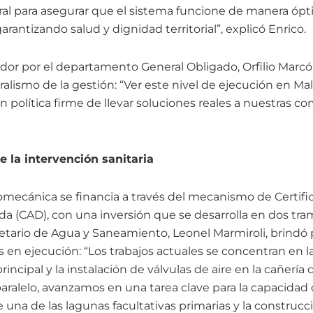
tral para asegurar que el sistema funcione de manera ópt
rantizando salud y dignidad territorial”, explicó Enrico.
ador por el departamento General Obligado, Orfilio Marcón
deralismo de la gestión: “Ver este nivel de ejecución en 
n política firme de llevar soluciones reales a nuestras 
e la intervención sanitaria
tromecánica se financia a través del mecanismo de Certif
 (CAD), con una inversión que se desarrolla en dos tra
retario de Agua y Saneamiento, Leonel Marmiroli, brindó 
as en ejecución: “Los trabajos actuales se concentran en 
rincipal y la instalación de válvulas de aire en la cañería
paralelo, avanzamos en una tarea clave para la capacidad
e una de las lagunas facultativas primarias y la constru