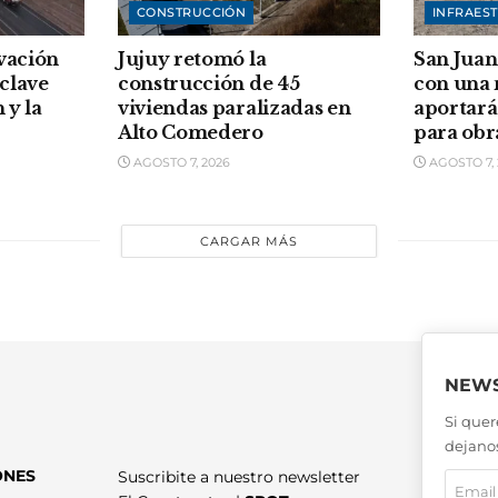
CONSTRUCCIÓN
INFRAES
vación
Jujuy retomó la
San Juan
clave
construcción de 45
con una
 y la
viviendas paralizadas en
aportará
Alto Comedero
para obr
AGOSTO 7, 2026
AGOSTO 7, 
CARGAR MÁS
NEWS
Si quer
dejanos
ONES
Suscribite a nuestro newsletter