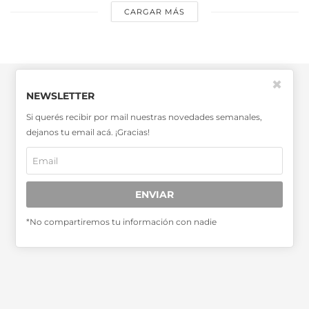
CARGAR MÁS
✖
NEWSLETTER
Si querés recibir por mail nuestras novedades semanales,
dejanos tu email acá. ¡Gracias!
SABER MÁS >>
OTRAS PUBLICACIONES >>
ENVIAR
Miembro de la Asociación de
*No compartiremos tu información con nadie
Entidades Periodísticas Argentinas
ADEPA