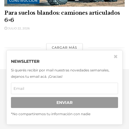
CONSTRUCCIÓN
Para suelos blandos: camiones articulados
6×6
JULIO 22, 2026
CARGAR MÁS
✖
NEWSLETTER
Si querés recibir por mail nuestras novedades semanales,
dejanos tu email acá. ¡Gracias!
ENVIAR
SABER MÁS >>
OTRAS PUBLICACIONES >>
*No compartiremos tu información con nadie