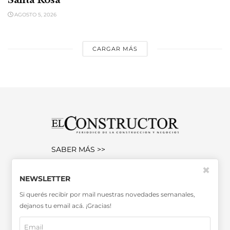
Santa Rosa
AGOSTO 5, 2026
CARGAR MÁS
SABER MÁS >>
OTRAS PUBLICACIONES >>
✖
NEWSLETTER
Si querés recibir por mail nuestras novedades semanales,
Miembro de la Asociación de
dejanos tu email acá. ¡Gracias!
Entidades Periodísticas Argentinas
ADEPA