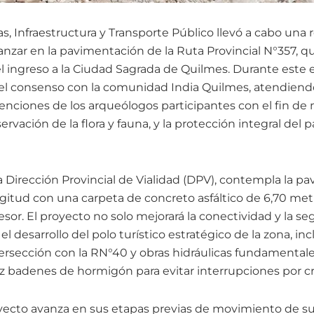
as, Infraestructura y Transporte Público llevó a cabo una 
anzar en la pavimentación de la Ruta Provincial N°357, q
l ingreso a la Ciudad Sagrada de Quilmes. Durante este 
 y el consenso con la comunidad India Quilmes, atendiend
nciones de los arqueólogos participantes con el fin de 
rvación de la flora y fauna, y la protección integral del 
la Dirección Provincial de Vialidad (DPV), contempla la 
gitud con una carpeta de concreto asfáltico de 6,70 met
or. El proyecto no solo mejorará la conectividad y la seg
l desarrollo del polo turístico estratégico de la zona, in
tersección con la RN°40 y obras hidráulicas fundamental
z badenes de hormigón para evitar interrupciones por cr
yecto avanza en sus etapas previas de movimiento de s