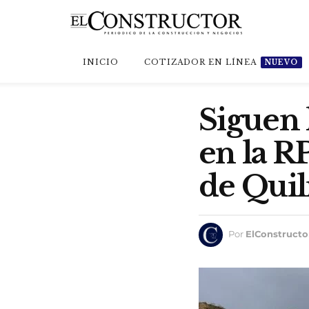
INICIO
COTIZADOR EN LÍNEA
NUEVO
Siguen 
en la R
de Qui
Por
ElConstructo