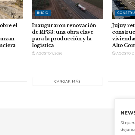
INICIO
CONSTRU
sobre el
Inauguraron renovación
Jujuy re
de RP33: una obra clave
construc
vanzan
para la producción y la
vivienda
anciera
logística
Alto Co
AGOSTO 7, 2026
AGOSTO 7, 
CARGAR MÁS
NEWS
Si quer
dejanos