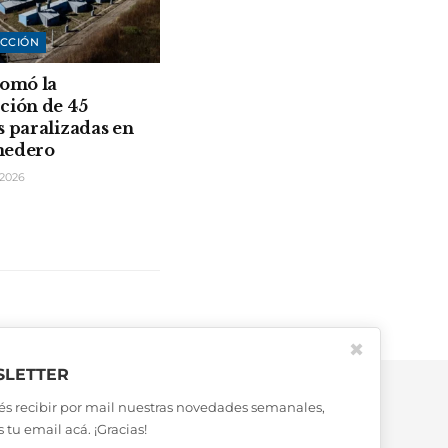
CCIÓN
tomó la
ción de 45
s paralizadas en
medero
2026
✖
LETTER
és recibir por mail nuestras novedades semanales,
 tu email acá. ¡Gracias!