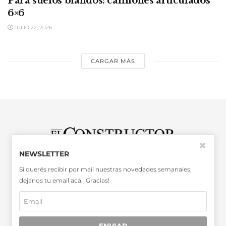
Para suelos blandos: camiones articulados
6×6
JULIO 22, 2026
CARGAR MÁS
✖
NEWSLETTER
SABER MÁS >>
Si querés recibir por mail nuestras novedades semanales,
OTRAS PUBLICACIONES >>
dejanos tu email acá. ¡Gracias!
Miembro de la Asociación de
Entidades Periodísticas Argentinas