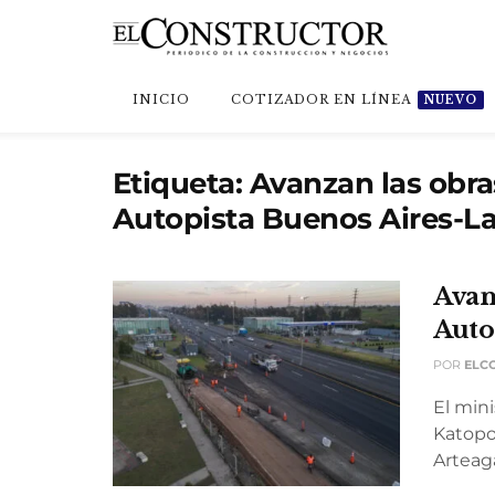
INICIO
COTIZADOR EN LÍNEA
NUEVO
Etiqueta:
Avanzan las obras
Autopista Buenos Aires-La
Avanz
Auto
POR
ELC
El mini
Katopo
Arteaga