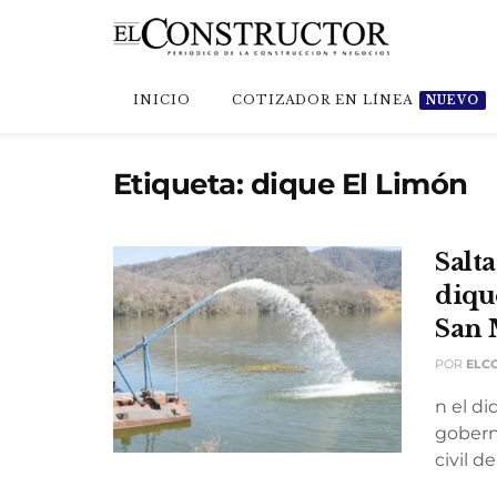
INICIO
COTIZADOR EN LÍNEA
NUEVO
Etiqueta:
dique El Limón
Salta
diqu
San 
POR
ELC
n el d
gobern
civil del 