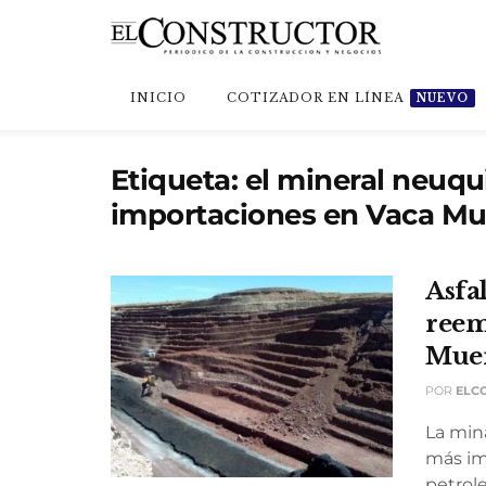
INICIO
COTIZADOR EN LÍNEA
NUEVO
Etiqueta:
el mineral neuq
importaciones en Vaca Mu
Asfa
reem
Mue
POR
ELC
La min
más im
petrole