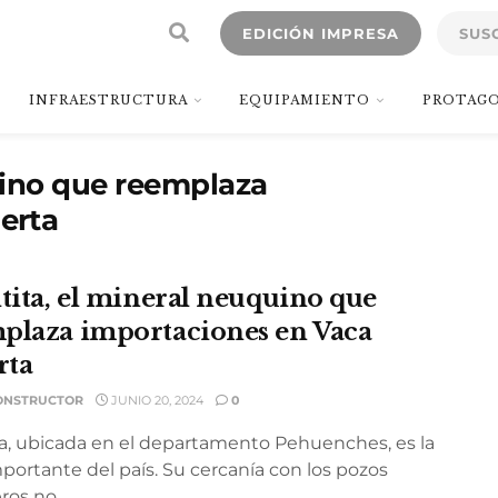
EDICIÓN IMPRESA
SUS
INFRAESTRUCTURA
EQUIPAMIENTO
PROTAGO
uino que reemplaza
erta
ltita, el mineral neuquino que
plaza importaciones en Vaca
rta
ONSTRUCTOR
JUNIO 20, 2024
0
a, ubicada en el departamento Pehuenches, es la
portante del país. Su cercanía con los pozos
ros no ...