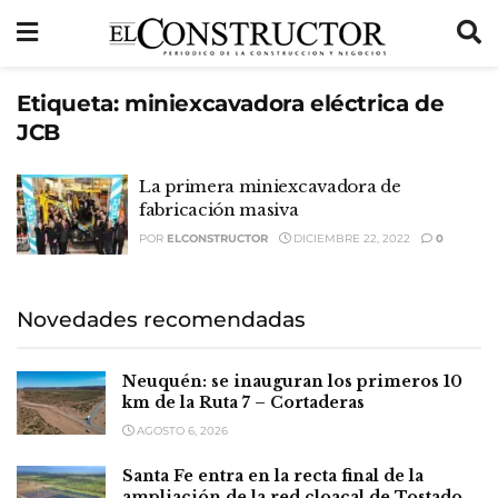
Etiqueta:
miniexcavadora eléctrica de
JCB
La primera miniexcavadora de
fabricación masiva
POR
ELCONSTRUCTOR
DICIEMBRE 22, 2022
0
Novedades recomendadas
Neuquén: se inauguran los primeros 10
km de la Ruta 7 – Cortaderas
AGOSTO 6, 2026
Santa Fe entra en la recta final de la
ampliación de la red cloacal de Tostado