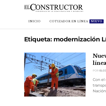
INICIO
COTIZADOR EN LÍNEA
NUEVO
Etiqueta:
modernización L
Nuev
líne
POR
ELC
Con el 
transpo
Nación, 