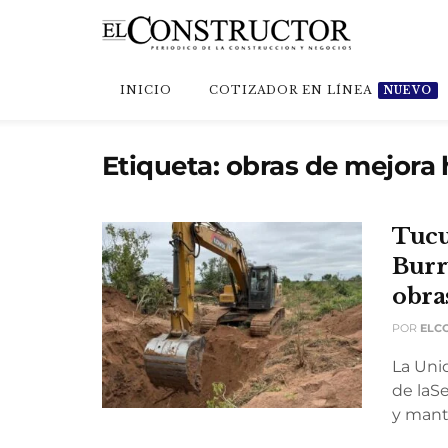
INICIO
COTIZADOR EN LÍNEA
NUEVO
Etiqueta:
obras de mejora 
Tucu
Burr
obra
POR
ELC
La Uni
de laSe
y mante