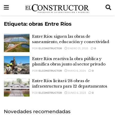
Etiqueta:
obras Entre Ríos
Entre Ríos: siguen las obras de
saneamiento, educación y conectividad
POR
ELCONSTRUCTOR
ENERO 31, 2025
0
Entre Ríos reactiva la obra pública y
planifica obras junto al sector privado
POR
ELCONSTRUCTOR
MAYO 6, 2024
0
Entre Ríos licitará 28 obras de
infraestructura para 12 departamentos
POR
ELCONSTRUCTOR
JUNIO 6, 2023
0
Novedades recomendadas