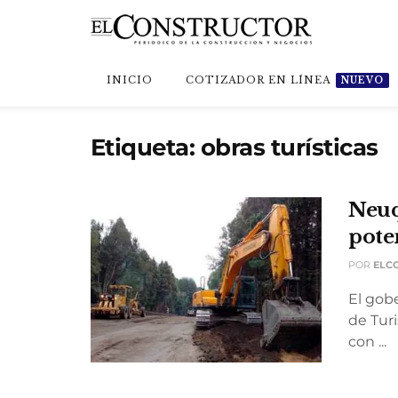
INICIO
COTIZADOR EN LÍNEA
NUEVO
Etiqueta:
obras turísticas
Neuq
pote
POR
ELC
El gob
de Tur
con ...