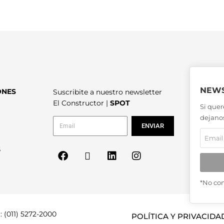
NEWS
ONES
Suscribite a nuestro newsletter
El Constructor |
SPOT
Si quer
dejanos
ENVIAR
6
*No co
: (011) 5272-2000
POLÍTICA Y PRIVACIDA