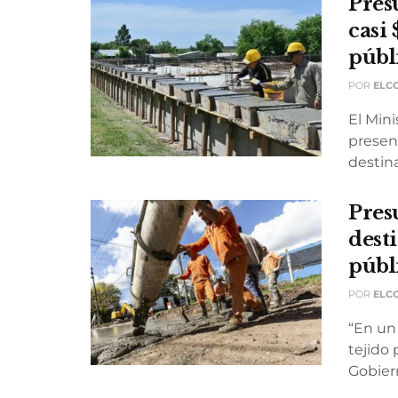
Pres
casi
públ
POR
ELC
El Mini
present
destina
Pres
dest
públ
POR
ELC
“En un
tejido
Gobiern