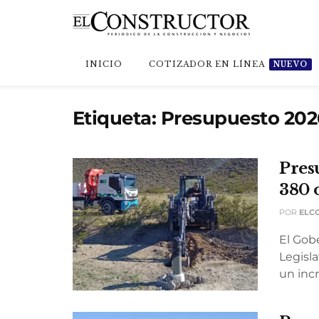
INICIO
COTIZADOR EN LÍNEA
NUEVO
Etiqueta:
Presupuesto 202
Pres
380 o
POR
ELC
El Gob
Legisl
un inc