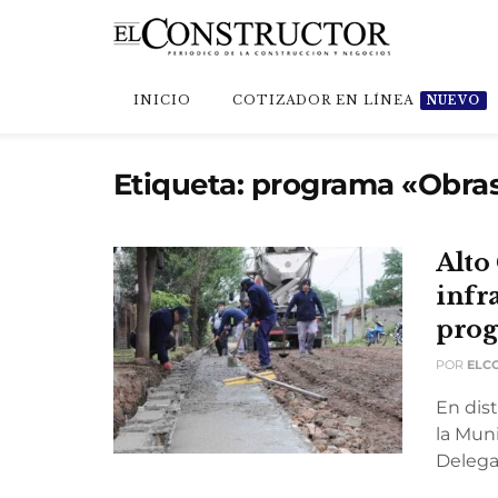
INICIO
COTIZADOR EN LÍNEA
NUEVO
Etiqueta:
programa «Obras
Alto
infr
prog
POR
ELC
En dis
la Muni
Delegac