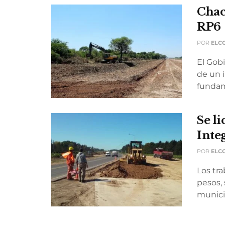
Chac
RP6
POR
ELC
El Gob
de un 
fundame
Se li
Integ
POR
ELC
Los tra
pesos, 
municip