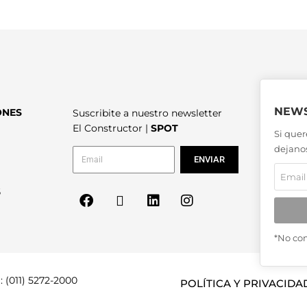
NEWS
ONES
Suscribite a nuestro newsletter
El Constructor |
SPOT
Si quer
dejanos
ENVIAR
6
*No co
: (011) 5272-2000
POLÍTICA Y PRIVACIDA