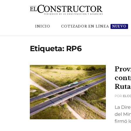
INICIO
COTIZADOR EN LÍNEA
NUEVO
Etiqueta:
RP6
Prov
contr
Ruta
POR
ELC
La Dire
del Min
firmó l