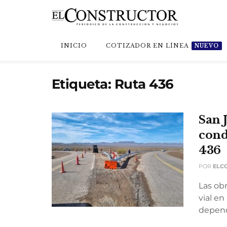
INICIO
COTIZADOR EN LÍNEA
NUEVO
Etiqueta:
Ruta 436
San 
cond
436
POR
ELC
Las ob
vial en
dependi