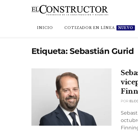
INICIO
COTIZADOR EN LÍNEA
NUEVO
Etiqueta:
Sebastián Gurid
Seba
vice
Finn
POR
ELC
Sebasti
octubr
Finning