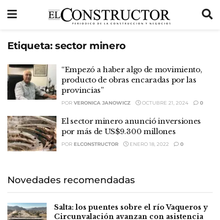
Etiqueta:
sector minero
“Empezó a haber algo de movimiento,
producto de obras encaradas por las
provincias”
POR
VERONICA JANOWICZ
OCTUBRE 21, 2024
0
El sector minero anunció inversiones
por más de US$9.300 millones
POR
ELCONSTRUCTOR
ENERO 18, 2022
0
Novedades recomendadas
Salta: los puentes sobre el río Vaqueros y
Circunvalación avanzan con asistencia