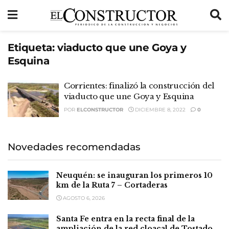
Etiqueta:
viaducto que une Goya y
Esquina
Corrientes: finalizó la construcción del
viaducto que une Goya y Esquina
POR
ELCONSTRUCTOR
DICIEMBRE 8, 2022
0
Novedades recomendadas
Neuquén: se inauguran los primeros 10
km de la Ruta 7 – Cortaderas
AGOSTO 6, 2026
Santa Fe entra en la recta final de la
ampliación de la red cloacal de Tostado