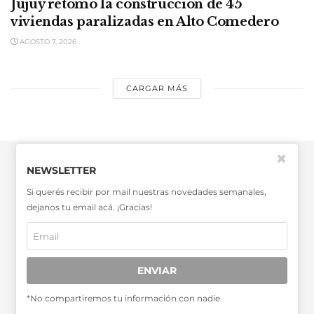
Jujuy retomó la construcción de 45
viviendas paralizadas en Alto Comedero
AGOSTO 7, 2026
CARGAR MÁS
✖
NEWSLETTER
Si querés recibir por mail nuestras novedades semanales,
dejanos tu email acá. ¡Gracias!
SABER MÁS >>
OTRAS PUBLICACIONES >>
ENVIAR
Miembro de la Asociación de
*No compartiremos tu información con nadie
Entidades Periodísticas Argentinas