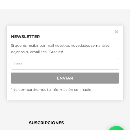
✖
NEWSLETTER
SABER MÁS >>
Si querés recibir por mail nuestras novedades semanales,
dejanos tu email acá. ¡Gracias!
OTRAS PUBLICACIONES >>
Miembro de la Asociación de
ENVIAR
Entidades Periodísticas Argentinas
ADEPA
*No compartiremos tu información con nadie
SUSCRIPCIONES