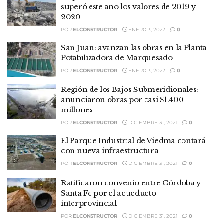
superó este año los valores de 2019 y
2020
POR
ELCONSTRUCTOR
ENERO 3, 2022
0
San Juan: avanzan las obras en la Planta
Potabilizadora de Marquesado
POR
ELCONSTRUCTOR
ENERO 3, 2022
0
Región de los Bajos Submeridionales:
anunciaron obras por casi $1.400
millones
POR
ELCONSTRUCTOR
DICIEMBRE 31, 2021
0
El Parque Industrial de Viedma contará
con nueva infraestructura
POR
ELCONSTRUCTOR
DICIEMBRE 31, 2021
0
Ratificaron convenio entre Córdoba y
Santa Fe por el acueducto
interprovincial
POR
ELCONSTRUCTOR
DICIEMBRE 31, 2021
0