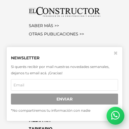
SABER MÁS >>
OTRAS PUBLICACIONES >>
✖
Miembro de la Asociación de
NEWSLETTER
Entidades Periodísticas Argentinas
ADEPA
Si querés recibir por mail nuestras novedades semanales,
dejanos tu email acá. ¡Gracias!
ENVIAR
SUSCRIPCIONES
*No compartiremos tu información con nadie
CONTACTO
MEDIA KIT
TARIFARIO