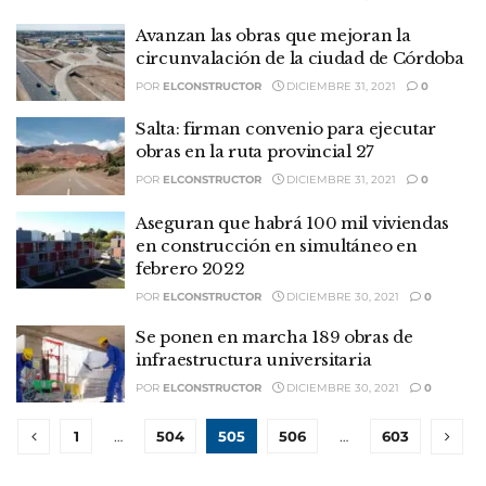
Avanzan las obras que mejoran la
circunvalación de la ciudad de Córdoba
POR
ELCONSTRUCTOR
DICIEMBRE 31, 2021
0
Salta: firman convenio para ejecutar
obras en la ruta provincial 27
POR
ELCONSTRUCTOR
DICIEMBRE 31, 2021
0
Aseguran que habrá 100 mil viviendas
en construcción en simultáneo en
febrero 2022
POR
ELCONSTRUCTOR
DICIEMBRE 30, 2021
0
Se ponen en marcha 189 obras de
infraestructura universitaria
POR
ELCONSTRUCTOR
DICIEMBRE 30, 2021
0
1
…
504
505
506
…
603