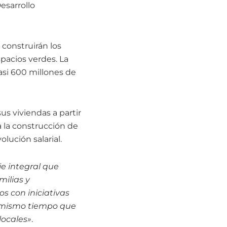
esarrollo
 construirán los
spacios verdes. La
asi 600 millones de
us viviendas a partir
a la construcción de
lución salarial.
e integral que
milias y
s con iniciativas
al mismo tiempo que
locales»
.