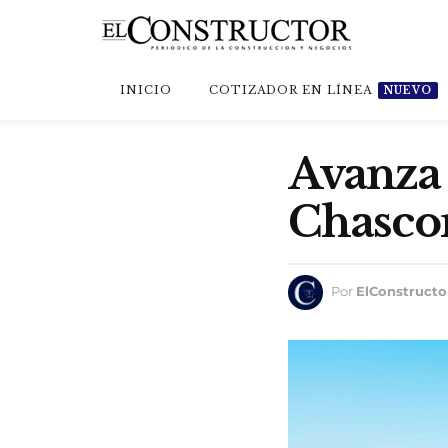
INICIO
COTIZADOR EN LÍNEA
NUEVO
Avanza 
Chasc
Por
ElConstructo