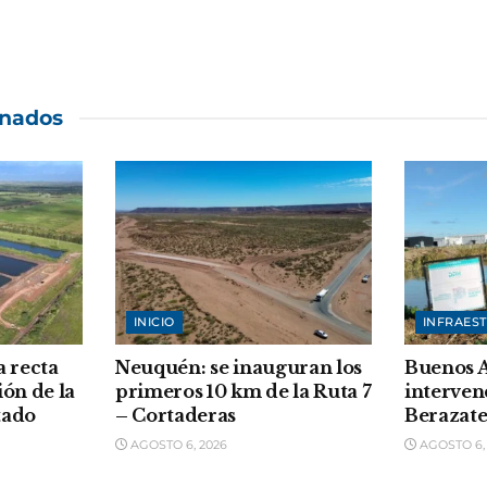
onados
INICIO
INFRAES
a recta
Neuquén: se inauguran los
Buenos A
ión de la
primeros 10 km de la Ruta 7
interven
tado
– Cortaderas
Berazate
AGOSTO 6, 2026
AGOSTO 6,