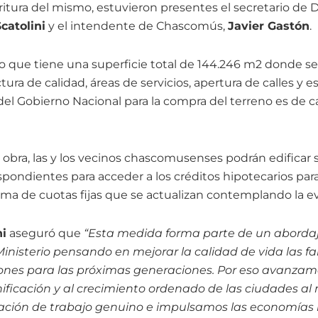
critura del mismo, estuvieron presentes el secretario de D
catolini
y el intendente de Chascomús,
Javier Gastón
.
io que tiene una superficie total de 144.246 m2 donde se
tura de calidad, áreas de servicios, apertura de calles y e
del Gobierno Nacional para la compra del terreno es de c
a obra, las y los vecinos chascomusenses podrán edificar s
spondientes para acceder a los créditos hipotecarios par
ma de cuotas fijas que se actualizan contemplando la evo
ni
aseguró que
“Esta medida forma parte de un abordaj
nisterio pensando en mejorar la calidad de vida las fa
ones para las próximas generaciones. Por eso avanzamo
nificación y al crecimiento ordenado de las ciudades 
ción de trabajo genuino e impulsamos las economías 