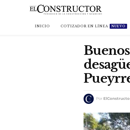
INICIO
COTIZADOR EN LÍNEA
NUEVO
Buenos 
desagüe
Pueyrr
Por
ElConstructo