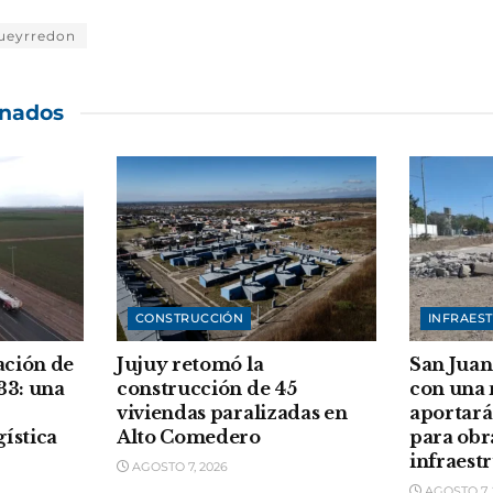
Pueyrredon
onados
CONSTRUCCIÓN
INFRAES
ación de
Jujuy retomó la
San Juan
33: una
construcción de 45
con una
viviendas paralizadas en
aportará
gística
Alto Comedero
para obr
infraest
AGOSTO 7, 2026
AGOSTO 7, 