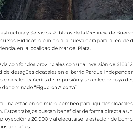
aestructura y Servicios Públicos de la Provincia de Buenos 
ursos Hídricos, dio inicio a la nueva obra para la red de
ncia, en la localidad de Mar del Plata.
ada con fondos provinciales con una inversión de $188.12
red de desagües cloacales en el barrio Parque Independen
s cloacales, cañerías de impulsión y un colector cuya des
te denominado “Figueroa Alcorta”.
irá una estación de micro bombeo para líquidos cloacales
. Estos trabajos buscan beneficiar de forma directa a u
proyección a 20.000 y al ejecutarse la estación de bom
rios aledaños.