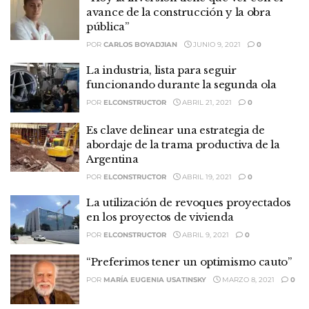
avance de la construcción y la obra
pública”
POR
CARLOS BOYADJIAN
JUNIO 9, 2021
0
La industria, lista para seguir
funcionando durante la segunda ola
POR
ELCONSTRUCTOR
ABRIL 21, 2021
0
Es clave delinear una estrategia de
abordaje de la trama productiva de la
Argentina
POR
ELCONSTRUCTOR
ABRIL 19, 2021
0
La utilización de revoques proyectados
en los proyectos de vivienda
POR
ELCONSTRUCTOR
ABRIL 9, 2021
0
“Preferimos tener un optimismo cauto”
POR
MARÍA EUGENIA USATINSKY
MARZO 8, 2021
0