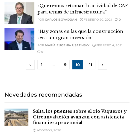
«Queremos retomar la actividad de CAF
para temas de infraestructura”
POR
CARLOS BOYADJIAN
FEBRERO 20, 2021
0
“Hay zonas en las que la construcción
será una gran inversión”
POR
MARÍA EUGENIA USATINSKY
FEBRERO 4, 2021
0
1
…
9
10
11
Novedades recomendadas
Salta: los puentes sobre el río Vaqueros y
Circunvalación avanzan con asistencia
financiera provincial
AGOSTO 7, 2026