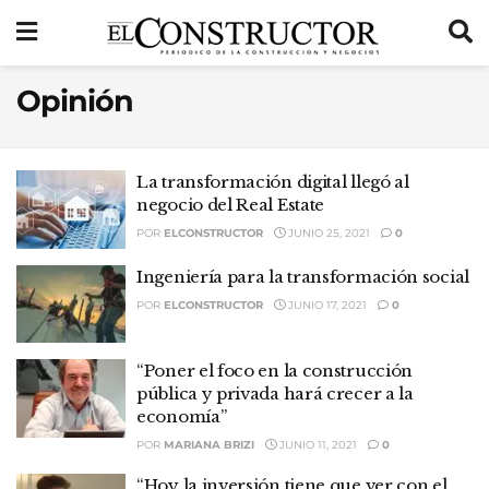
Opinión
La transformación digital llegó al
negocio del Real Estate
POR
ELCONSTRUCTOR
JUNIO 25, 2021
0
Ingeniería para la transformación social
POR
ELCONSTRUCTOR
JUNIO 17, 2021
0
“Poner el foco en la construcción
pública y privada hará crecer a la
economía”
POR
MARIANA BRIZI
JUNIO 11, 2021
0
“Hoy la inversión tiene que ver con el