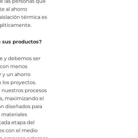
de las personas que
e al ahorro
aislación térmica es
rgéticamente.
n sus productos?
ble y debemos ser
, con menos
r y un ahorro
 los proyectos.
 nuestros procesos
es, maximizando el
án diseñados para
o materiales
 cada etapa del
es con el medio