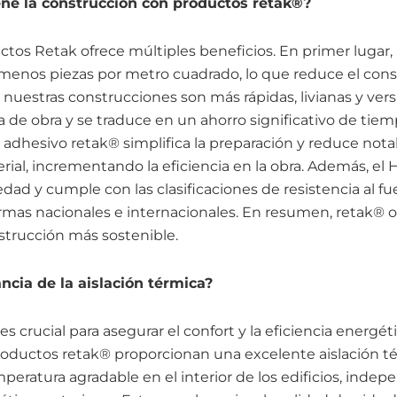
ene la construcción con productos retak®?
ctos Retak ofrece múltiples beneficios. En primer lugar,
a menos piezas por metro cuadrado, lo que reduce el co
nuestras construcciones son más rápidas, livianas y versá
de obra y se traduce en un ahorro significativo de tiem
o adhesivo retak® simplifica la preparación y reduce not
ial, incrementando la eficiencia en la obra. Además, el 
edad y cumple con las clasificaciones de resistencia al 
rmas nacionales e internacionales. En resumen, retak® of
nstrucción más sostenible.
ncia de la aislación térmica?
es crucial para asegurar el confort y la eficiencia energé
roductos retak® proporcionan una excelente aislación té
eratura agradable en el interior de los edificios, ind