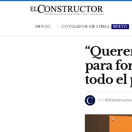
INICIO
COTIZADOR EN LÍNEA
NUEVO
“Quere
para fo
todo el
Por
ElConstructo