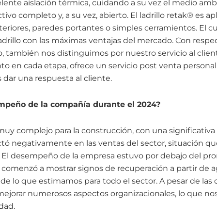
celente aislación térmica, cuidando a su vez el medio am
ivo completo y, a su vez, abierto. El ladrillo retak® es a
teriores, paredes portantes o simples cerramientos. El c
adrillo con las máximas ventajas del mercado. Con respec
, también nos distinguimos por nuestro servicio al clie
to en cada etapa, ofrece un servicio post venta persona
dar una respuesta al cliente.
mpeño de la compañía durante el 2024?
muy complejo para la construcción, con una significativa
tó negativamente en las ventas del sector, situación qu
 El desempeño de la empresa estuvo por debajo del pro
 comenzó a mostrar signos de recuperación a partir de ag
de lo que estimamos para todo el sector. A pesar de las d
mejorar numerosos aspectos organizacionales, lo que nos
dad.