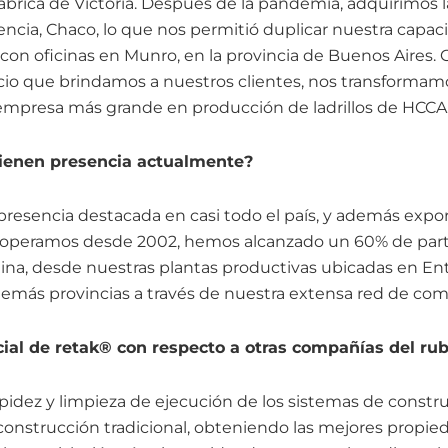
ábrica de Victoria. Después de la pandemia, adquirimos 
tencia, Chaco, lo que nos permitió duplicar nuestra capa
n oficinas en Munro, en la provincia de Buenos Aires. G
vicio que brindamos a nuestros clientes, nos transformamo
empresa más grande en producción de ladrillos de HCCA
tienen presencia actualmente?
resencia destacada en casi todo el país, y además expo
operamos desde 2002, hemos alcanzado un 60% de parti
na, desde nuestras plantas productivas ubicadas en Ent
emás provincias a través de nuestra extensa red de come
ncial de retak® con respecto a otras compañías del ru
pidez y limpieza de ejecución de los sistemas de constr
a construcción tradicional, obteniendo las mejores propi