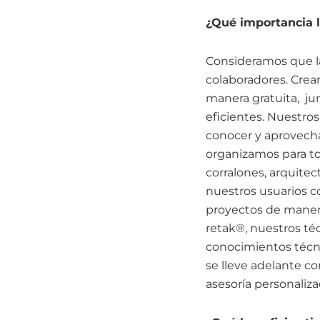
¿Qué importancia l
Consideramos que la
colaboradores. Crea
manera gratuita, ju
eficientes. Nuestros
conocer y aprovecha
organizamos para to
corralones, arquitec
nuestros usuarios co
proyectos de manera 
retak®, nuestros té
conocimientos técnic
se lleve adelante c
asesoría personaliz