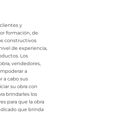
clientes y
or formación, de
os constructivos
nivel de experiencia,
oductos. Los
 obra, vendedores,
 empoderar a
ar a cabo sus
ciar su obra con
a brindarles los
es para que la obra
edicado que brinda