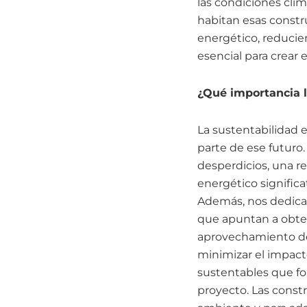
las condiciones clim
habitan esas constr
energético, reducien
esencial para crear
¿Qué importancia l
La sustentabilidad 
parte de ese futuro
desperdicios, una r
energético significa
Además, nos dedica
que apuntan a obten
aprovechamiento de 
minimizar el impacto
sustentables que fom
proyecto. Las const