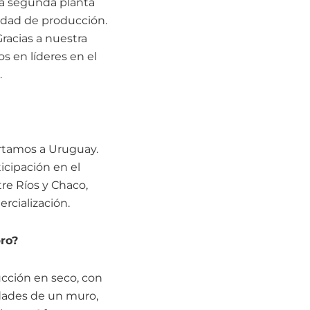
la segunda planta
cidad de producción.
racias a nuestra
s en líderes en el
.
rtamos a Uruguay.
cipación en el
re Ríos y Chaco,
rcialización.
bro?
ucción en seco, con
edades de un muro,