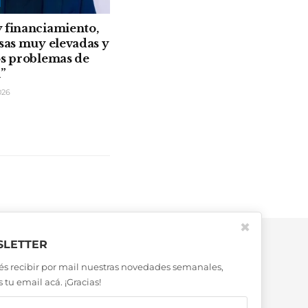
 financiamiento,
asas muy elevadas y
os problemas de
n”
026
✖
LETTER
és recibir por mail nuestras novedades semanales,
 tu email acá. ¡Gracias!