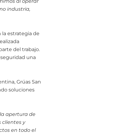
mimos al operar
o industria,
 la estrategia de
ealizada
arte del trabajo.
la seguridad una
entina, Grúas San
ando soluciones
la apertura de
 clientes y
ctos en todo el