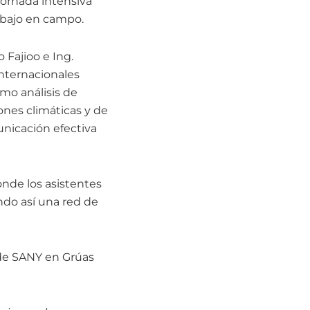
jornada intensiva
rabajo en campo.
 Fajioo e Ing.
internacionales
mo análisis de
ones climáticas y de
unicación efectiva
onde los asistentes
ndo así una red de
 de SANY en Grúas