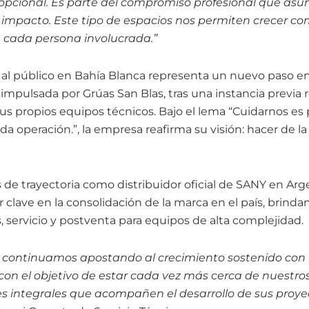
 opcional. Es parte del compromiso profesional que asu
impacto. Este tipo de espacios nos permiten crecer com
e cada persona involucrada.”
a al público en Bahía Blanca representa un nuevo paso en
mpulsada por Grúas San Blas, tras una instancia previa r
s propios equipos técnicos. Bajo el lema “Cuidarnos es p
ada operación.”, la empresa reafirma su visión: hacer de 
de trayectoria como distribuidor oficial de SANY en Arg
r clave en la consolidación de la marca en el país, brind
, servicio y postventa para equipos de alta complejidad.
 continuamos apostando al crecimiento sostenido con 
con el objetivo de estar cada vez más cerca de nuestros
es integrales que acompañen el desarrollo de sus proye