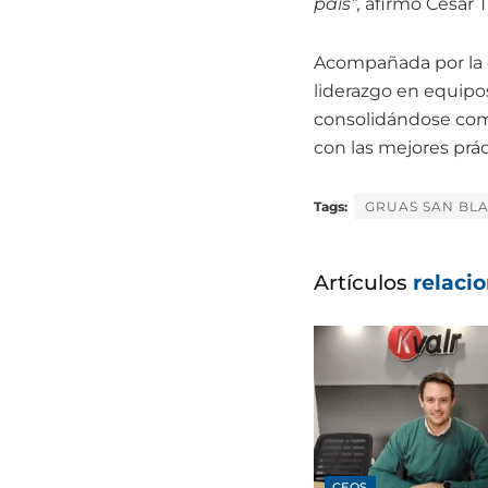
país”,
afirmó César T
Acompañada por la c
liderazgo en equipo
consolidándose como
con las mejores prác
Tags:
GRUAS SAN BL
Artículos
relaci
CEOS