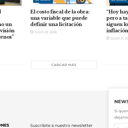
d
El costo fiscal de la obra:
“Hoy hay
una variable que puede
pero a t
mo un
definir una licitación
siguen l
ovisión
inflació
JULIO 22, 2026
genos”
JULIO 21, 2
CARGAR MÁS
NEWS
Si quer
dejanos
ONES
Suscribite a nuestro newsletter