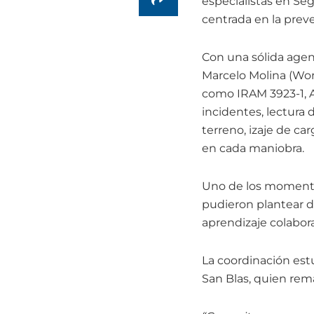
especialistas en Se
centrada en la preve
Con una sólida agend
Marcelo Molina (Wor
como IRAM 3923-1, A
incidentes, lectura 
terreno, izaje de ca
en cada maniobra.
Uno de los momentos 
pudieron plantear de
aprendizaje colabora
La coordinación est
San Blas, quien rem