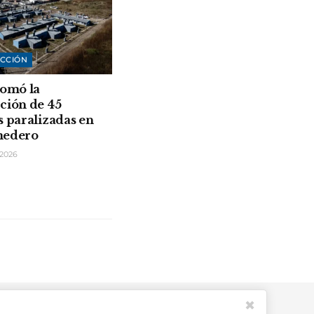
CCIÓN
tomó la
ción de 45
s paralizadas en
medero
2026
✖