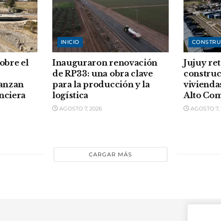
INICIO
CONSTRU
sobre el
Inauguraron renovación
Jujuy re
de RP33: una obra clave
construc
vanzan
para la producción y la
vivienda
anciera
logística
Alto Co
AGOSTO 7, 2026
AGOSTO 7, 
CARGAR MÁS