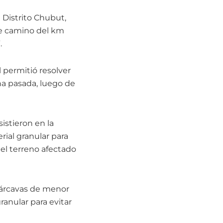
° Distrito Chubut,
 de camino del km
.
 permitió resolver
na pasada, luego de
sistieron en la
ial granular para
del terreno afectado
 cárcavas de menor
anular para evitar