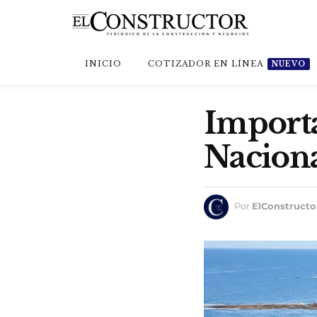
INICIO
COTIZADOR EN LÍNEA
NUEVO
Importa
Naciona
Por
ElConstructo