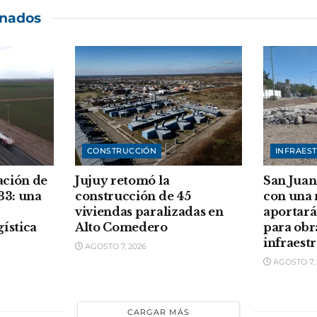
onados
CONSTRUCCIÓN
INFRAES
ación de
Jujuy retomó la
San Juan
33: una
construcción de 45
con una
viviendas paralizadas en
aportará
gística
Alto Comedero
para obr
infraest
AGOSTO 7, 2026
AGOSTO 7, 
CARGAR MÁS