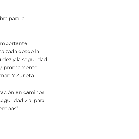
bra para la
 importante,
calzada desde la
uidez y la seguridad
 y, prontamente,
rnán Y Zurieta.
ización en caminos
seguridad vial para
tiempos”.