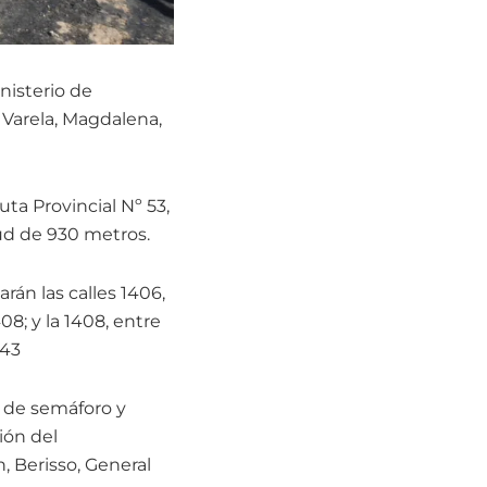
nisterio de
o Varela, Magdalena,
uta Provincial Nº 53,
tud de 930 metros.
rán las calles 1406,
408; y la 1408, entre
,43
o de semáforo y
ión del
, Berisso, General