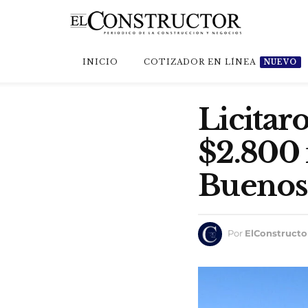
INICIO
COTIZADOR EN LÍNEA
NUEVO
Licitar
$2.800 
Buenos
Por
ElConstructo