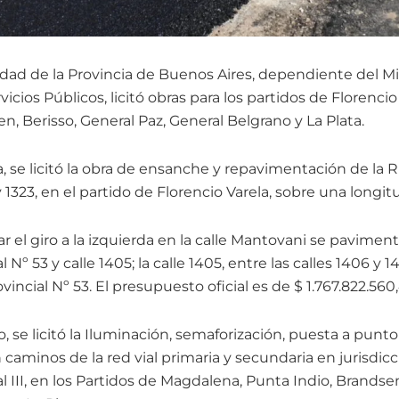
idad de la Provincia de Buenos Aires, dependiente del Mi
vicios Públicos, licitó obras para los partidos de Florenci
n, Berisso, General Paz, General Belgrano y La Plata.
, se licitó la obra de ensanche y repavimentación de la R
 y 1323, en el partido de Florencio Varela, sobre una longi
 el giro a la izquierda en la calle Mantovani se pavimenta
 Nº 53 y calle 1405; la calle 1405, entre las calles 1406 y 1
vincial Nº 53. El presupuesto oficial es de $ 1.767.822.560
 se licitó la Iluminación, semaforización, puesta a punt
caminos de la red vial primaria y secundaria en jurisdicc
III, en los Partidos de Magdalena, Punta Indio, Brandsen