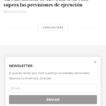
supera las previsiones de ejecución
AGOSTO 6, 2026
CARGAR MÁS
✖
NEWSLETTER
Si querés recibir por mail nuestras novedades semanales,
SABER MÁS >>
dejanos tu email acá. ¡Gracias!
OTRAS PUBLICACIONES >>
Miembro de la Asociación de
ENVIAR
Entidades Periodísticas Argentinas