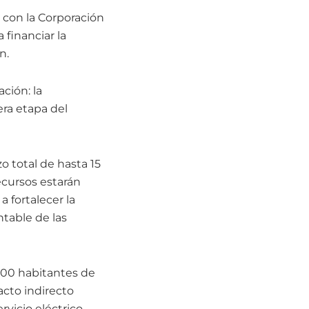
o con la Corporación
financiar la
n.
ción: la
era etapa del
o total de hasta 15
ecursos estarán
 fortalecer la
ntable de las
000 habitantes de
acto indirecto
rvicio eléctrico.