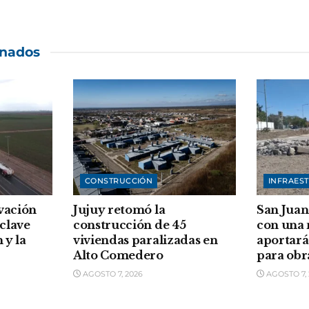
onados
CONSTRUCCIÓN
INFRAES
vación
Jujuy retomó la
San Juan
clave
construcción de 45
con una
 y la
viviendas paralizadas en
aportará
Alto Comedero
para obr
AGOSTO 7, 2026
AGOSTO 7, 