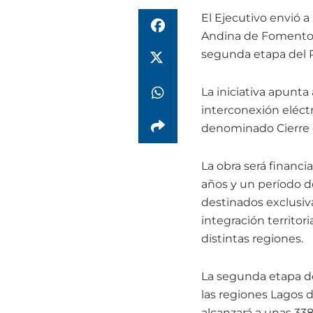
El Ejecutivo envió a
Andina de Fomento (C
segunda etapa del P
La iniciativa apunta
interconexión eléctr
denominado Cierre d
La obra será financi
años y un período de
destinados exclusiva
integración territori
distintas regiones.
La segunda etapa de
las regiones Lagos 
alcanzará a unas 338