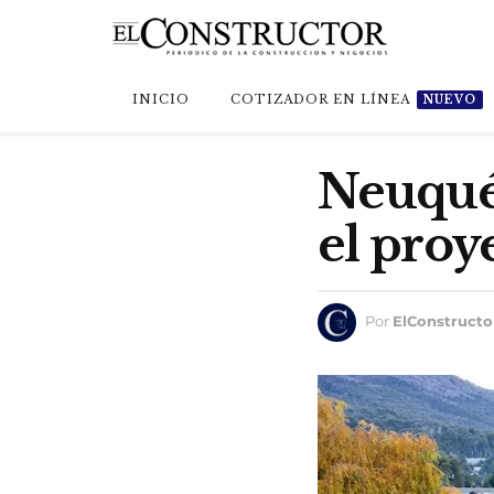
INICIO
COTIZADOR EN LÍNEA
NUEVO
Neuquén
el proy
Por
ElConstructo