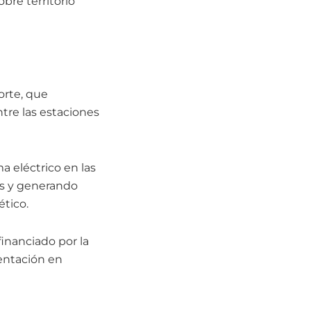
bre territorio
orte, que
tre las estaciones
ma eléctrico en las
es y generando
ético.
inanciado por la
entación en