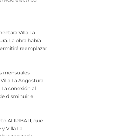
ectará Villa La
rá. La obra había
permitirá reemplazar
es mensuales
Villa La Angostura,
 La conexión al
de disminuir el
to ALIPIBA II, que
y Villa La