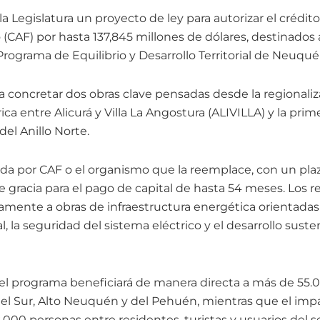
 la Legislatura un proyecto de ley para autorizar el crédit
AF) por hasta 137,845 millones de dólares, destinados a 
rograma de Equilibrio y Desarrollo Territorial de Neuqué
 a concretar dos obras clave pensadas desde la regionaliza
ica entre Alicurá y Villa La Angostura (ALIVILLA) y la prim
el Anillo Norte.
ada por CAF o el organismo que la reemplace, con un plaz
 gracia para el pago de capital de hasta 54 meses. Los r
mente a obras de infraestructura energética orientadas a
al, la seguridad del sistema eléctrico y el desarrollo suste
l programa beneficiará de manera directa a más de 55.
del Sur, Alto Neuquén y del Pehuén, mientras que el imp
.000 personas entre residentes, turistas y usuarios del se