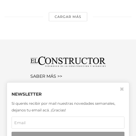
CARGAR MÁS
SABER MÁS >>
OTRAS PUBLICACIONES >>
✖
NEWSLETTER
Si querés recibir por mail nuestras novedades semanales,
Miembro de la Asociación de
dejanos tu email acá. ¡Gracias!
Entidades Periodísticas Argentinas
ADEPA