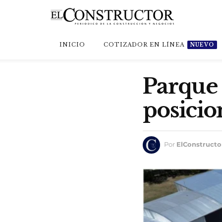
INICIO
COTIZADOR EN LÍNEA
NUEVO
Parque 
posici
Por
ElConstructo