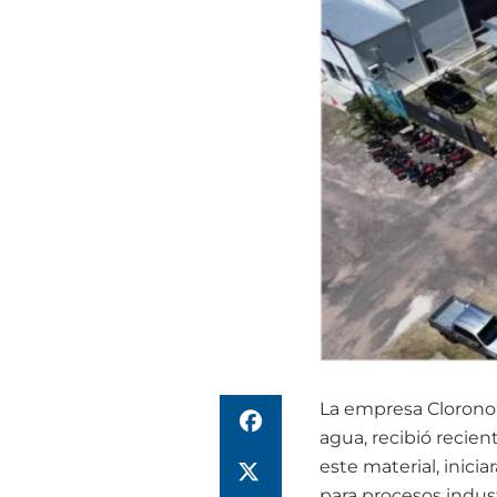
La empresa Cloronor
agua, recibió reci
este material, inici
para procesos indus