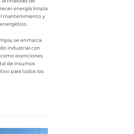
la finalidad de
recer energía limpia
a el mantenimiento y
 energético.
impia, se enmarca
lo industrial con
cas como exenciones
tatal de insumos
ivo para todos los