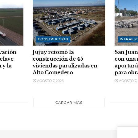
CONSTRUCCIÓN
INFRAES
vación
Jujuy retomó la
San Juan
clave
construcción de 45
con una
 y la
viviendas paralizadas en
aportará
Alto Comedero
para obr
AGOSTO 7, 2026
AGOSTO 7, 
CARGAR MÁS