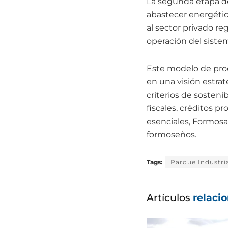
La segunda etapa de
abastecer energétic
al sector privado re
operación del siste
Este modelo de prod
en una visión estra
criterios de sosteni
fiscales, créditos p
esenciales, Formosa
formoseños.
Tags:
Parque Industri
Artículos
relaci