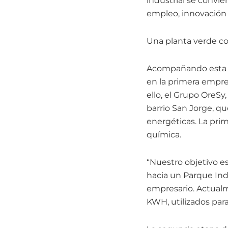
industrial se convi
empleo, innovación 
Una planta verde con
Acompañando esta ex
en la primera empr
ello, el Grupo OreSy
barrio San Jorge, q
energéticas. La prim
química.
“Nuestro objetivo e
hacia un Parque Ind
empresario. Actualm
KWH, utilizados para