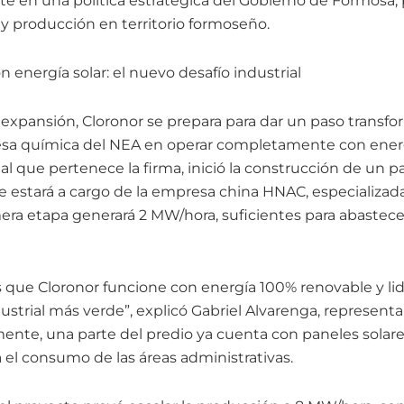
erte en una política estratégica del Gobierno de Formos
y producción en territorio formoseño.
 energía solar: el nuevo desafío industrial
pansión, Cloronor se prepara para dar un paso transfor
esa química del NEA en operar completamente con energ
, al que pertenece la firma, inició la construcción de un p
ue estará a cargo de la empresa china HNAC, especializad
era etapa generará 2 MW/hora, suficientes para abastecer
s que Cloronor funcione con energía 100% renovable y li
ustrial más verde”, explicó Gabriel Alvarenga, represent
ente, una parte del predio ya cuenta con paneles solar
 el consumo de las áreas administrativas.