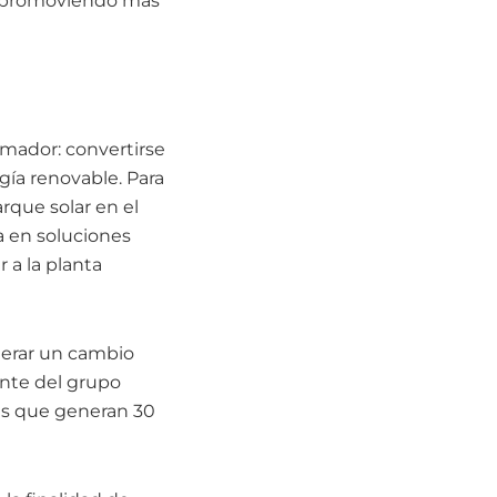
a, promoviendo más
mador: convertirse
ía renovable. Para
arque solar en el
a en soluciones
 a la planta
derar un cambio
ante del grupo
es que generan 30