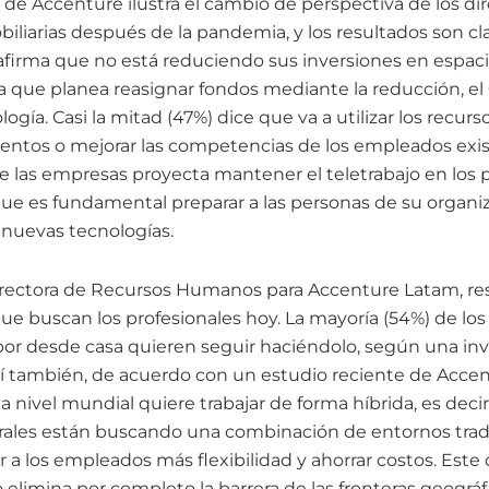
 de Accenture ilustra el cambio de perspectiva de los di
biliarias después de la pandemia, y los resultados son clar
afirma que no está reduciendo sus inversiones en espacio
que planea reasignar fondos mediante la reducción, el
ogía. Casi la mitad (47%) dice que va a utilizar los recurs
lentos o mejorar las competencias de los empleados exis
e las empresas proyecta mantener el teletrabajo en los 
ue es fundamental preparar a las personas de su organiz
 nuevas tecnologías.
Directora de Recursos Humanos para Accenture Latam, res
ue buscan los profesionales hoy. La mayoría (54%) de los
or desde casa quieren seguir haciéndolo, según una in
í también, de acuerdo con un estudio reciente de Acce
a nivel mundial quiere trabajar de forma híbrida, es decir,
rales están buscando una combinación de entornos trad
er a los empleados más flexibilidad y ahorrar costos. Est
elimina por completo la barrera de las fronteras geográfi