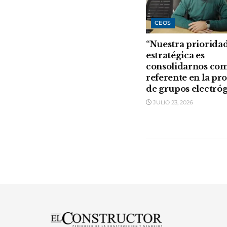
CEOS
“Nuestra priorida
estratégica es
consolidarnos co
referente en la pr
de grupos electró
JULIO 23, 2026