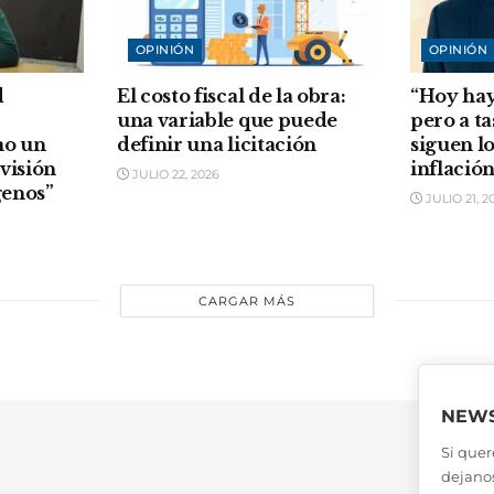
OPINIÓN
OPINIÓN
d
El costo fiscal de la obra:
“Hoy hay
una variable que puede
pero a t
mo un
definir una licitación
siguen l
ovisión
inflació
JULIO 22, 2026
genos”
JULIO 21, 2
CARGAR MÁS
NEWS
Si quer
dejanos