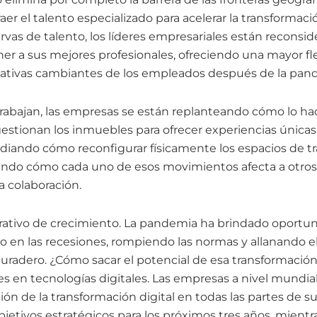
raer el talento especializado para acelerar la transformac
rvas de talento, los líderes empresariales están reconsi
ner a sus mejores profesionales, ofreciendo una mayor fle
ctativas cambiantes de los empleados después de la pan
abajan, las empresas se están replanteando cómo lo ha
tionan los inmuebles para ofrecer experiencias únicas 
iando cómo reconfigurar físicamente los espacios de tr
rando cómo cada uno de esos movimientos afecta a otro
 colaboración.
erativo de crecimiento. La pandemia ha brindado oport
o en las recesiones, rompiendo las normas y allanando e
radero. ¿Cómo sacar el potencial de esa transformación
s en tecnologías digitales. Las empresas a nivel mundia
ación de la transformación digital en todas las partes de
bjetivos estratégicos para los próximos tres años, mientra