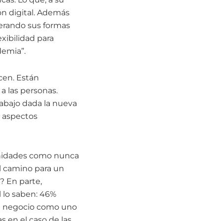
ión digital. Además
derando sus formas
xibilidad para
demia”.
cen. Están
a las personas.
abajo dada la nueva
s aspectos
unidades como nunca
l camino para un
? En parte,
l lo saben: 46%
 su negocio como uno
s en el caso de las