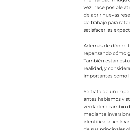
vez, hace posible at
de abrir nuevas rese
de trabajo para rete
satisfacer las expe
Además de dónde tr
repensando cómo ges
También están estud
realidad, y conside
importantes como la
Se trata de un imp
antes habíamos vist
verdadero cambio du
mediante inversione
identifica la aceler
de sus principales o