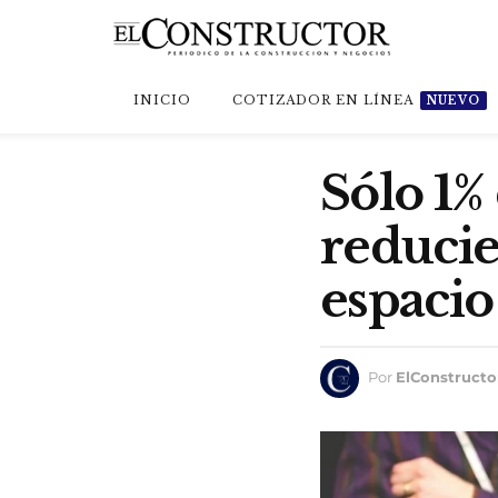
INICIO
COTIZADOR EN LÍNEA
NUEVO
Sólo 1%
reducie
espacio
Por
ElConstructo