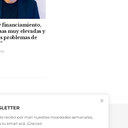
 financiamiento,
asas muy elevadas y
os problemas de
n”
026
✖
LETTER
és recibir por mail nuestras novedades semanales,
 tu email acá. ¡Gracias!