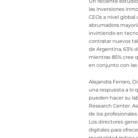
Un reciente estudio
las inversiones inmo
CEOs a nivel global 
abrumadora mayoría 
invirtiendo en tecnol
contratar nuevos ta
de Argentina, 63% d
mientras 85% cree q
en conjunto con las
Alejandra Ferraro, 
una respuesta a lo q
pueden hacer su lab
Research Center. As
de los profesionales 
Los directores gene
digitales para ofrec
mentalidad mitiga o 