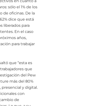
rectivos en cuanto a
os: sólo el 1% de los
 de oficinas. De la
 62% dice que está
os liberados para
tentes. En el caso
próximos años,
ación para trabajar
altó que “esta es
 trabajadores que
vestigación del Pew
nture más del 80%
 presencial y digital.
icionales con
e cambio de
cas. Lo que, a su