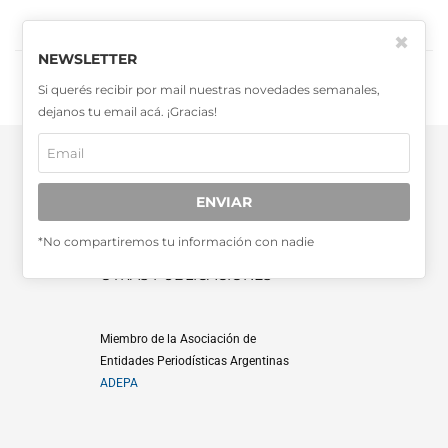
✖
CARGAR MÁS
NEWSLETTER
Si querés recibir por mail nuestras novedades semanales,
dejanos tu email acá. ¡Gracias!
ENVIAR
*No compartiremos tu información con nadie
SABER MÁS >>
OTRAS PUBLICACIONES >>
Miembro de la Asociación de
Entidades Periodísticas Argentinas
ADEPA