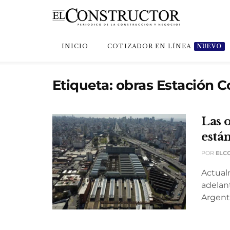
INICIO
COTIZADOR EN LÍNEA
NUEVO
Etiqueta:
obras Estación C
Las 
está
POR
ELC
Actual
adelant
Argenti