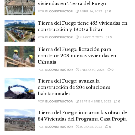
viviendas en Tierra del Fuego
POR
ELCONSTRUCTOR
ABRIL 14, 2023
0
Tierra del Fuego tiene 455 viviendas en
construcción y 1900 a licitar
POR
ELCONSTRUCTOR
MARZO 7, 2023
0
Tierra del Fuego: licitación para
construir 208 nuevas viviendas en
Ushuaia
POR
ELCONSTRUCTOR
ENERO 30, 2023
0
Tierra del Fuego: avanza la
construcción de 204 soluciones
habitacionales
POR
ELCONSTRUCTOR
SEPTIEMBRE 1, 2022
0
Tierra del Fuego: iniciaron las obras de
84 Viviendas del Programa Casa Propia
POR
ELCONSTRUCTOR
JULIO 28, 2022
0