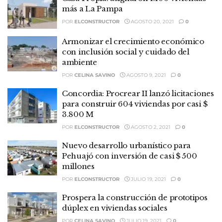
más a La Pampa
POR
ELCONSTRUCTOR
AGOSTO 20, 2021
0
Armonizar el crecimiento económico
con inclusión social y cuidado del
ambiente
POR
CELINA SAVINO
AGOSTO 9, 2021
0
Concordia: Procrear II lanzó licitaciones
para construir 604 viviendas por casi $
3.800 M
POR
ELCONSTRUCTOR
AGOSTO 2, 2021
0
Nuevo desarrollo urbanístico para
Pehuajó con inversión de casi $ 500
millones
POR
ELCONSTRUCTOR
JULIO 19, 2021
0
Prospera la construcción de prototipos
dúplex en viviendas sociales
POR
CELINA SAVINO
JULIO 19, 2021
0