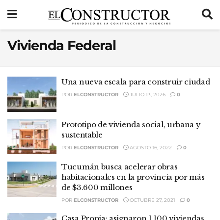
Vivienda Federal
Una nueva escala para construir ciudad
POR
ELCONSTRUCTOR
JULIO 13, 2026
0
Prototipo de vivienda social, urbana y
sustentable
POR
ELCONSTRUCTOR
AGOSTO 16, 2022
0
Tucumán busca acelerar obras
habitacionales en la provincia por más
de $3.600 millones
POR
ELCONSTRUCTOR
OCTUBRE 27, 2021
0
Casa Propia: asignaron 1.100 viviendas