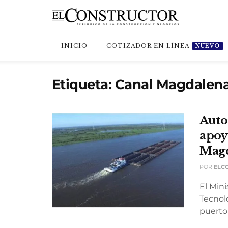
INICIO
COTIZADOR EN LÍNEA
NUEVO
Etiqueta:
Canal Magdalen
Auto
apoy
Mag
POR
ELC
El Mini
Tecnol
puerto 